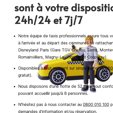
sont à votre dispositi
24h/24 et 7j/7
Notre équipe de taxis professionnels assure tous 
à l’arrivée et au départ des communes se rattacha
Disneyland Paris (Gare TGV Chessy, Serris, Montevr
Romainvilliers, Magny-Le- Hongre et Coupvray).
Disponibles à tout moment sur simple appel au
080
gratuit).
Nous disposons d’une flotte de 52 taxis tout confor
pouvant accueillir jusqu’à 8 personnes.
N’hésitez pas à nous contacter au
0800 010 100
p
demandes d’information et/ou réservation.