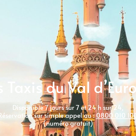
s Taxis du Val d’Eur
Disponible 7 jours sur 7 et 24 h sur 24,
Réservation sur simple appel au :
0800 010 10
(numéro gratuit)