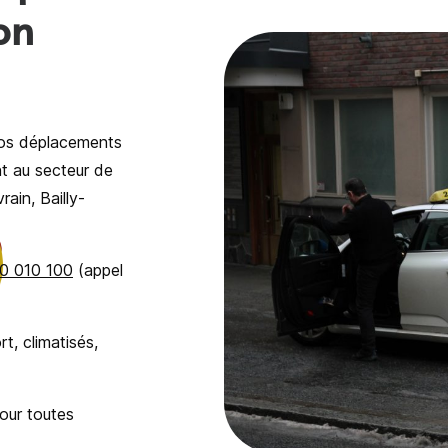
on
vos déplacements
nt au secteur de
ain, Bailly-
0 010 100
(appel
t, climatisés,
our toutes