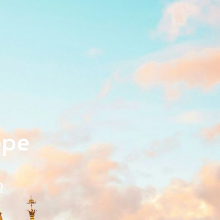
ope
0